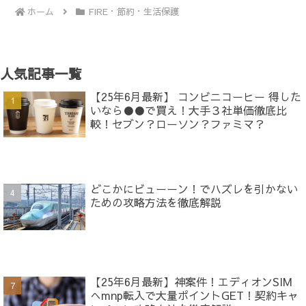
ホーム
FIRE・節約・生活保護
人気記事一覧
【25年6月最新】 コンビニコーヒー 得した
いなら●●で買え！大手３社単価徹底比
較！セブン？ローソン？ファミマ？
どこかにビューーン！でハズレを引かない
ための攻略方法を徹底解説
【25年6月最新】神案件！エディオンSIM
へmnp転入で大量ポイントGET！契約キャ