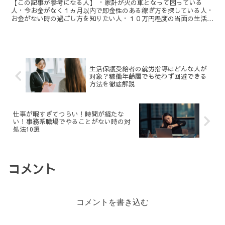
【この記事が参考になる人】 ・家計が火の車となって困っている
人・今お金がなく１ヵ月以内で即金性のある稼ぎ方を探している人・
お金がない時の過ごし方を知りたい人・１０万円程度の当面の生活資
金を手に入れたい人 など 皆Read
More・・・
生活保護受給者の就労指導はどんな人が
対象？稼働年齢層でも従わず回避できる
方法を徹底解説
仕事が暇すぎてつらい！時間が経たな
い！事務系職場でやることがない時の対
処法10選
コメント
コメントを書き込む