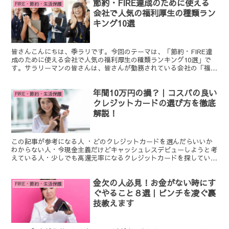
節約・FIRE達成のために使える
FIRE・節約・生活保護
会社で人気の福利厚生の種類ラン
キング10選
皆さんこんにちは、季ラリです。今回のテーマは、「節約・FIRE達
成のために使える会社で人気の福利厚生の種類ランキング10選」で
す。サラリーマンの皆さんは、皆さんが勤務されている会社の「福利
厚生制度」についてどの程度ご存じでしょうか。「福利厚Read
More・・・
年間10万円の損？｜コスパの良い
FIRE・節約・生活保護
クレジットカードの選び方を徹底
解説！
この記事が参考になる人 ・どのクレジットカードを選んだらいいか
わからない人・今現金主義だけどキャッシュレスデビューしようと考
えている人・少しでも高還元率になるクレジットカードを探している
人 皆さんこんにちは、季ラリです。今回のテーマは、『コRead
More・・・
金欠の人必見！お金がない時にす
FIRE・節約・生活保護
ぐやること８選｜ピンチを凌ぐ裏
技教えます