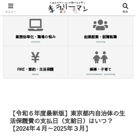
メニュー
検索
業務効率化・職場の悩み
起業副業・就職転職
solution
starting
FIRE・節約・生活保護
娯楽・子育て
money
entertainment・parenting
【令和６年度最新版】東京都内自治体の生
活保護費の支払日（支給日）はいつ？
【2024年４月～2025年３月】