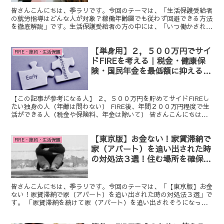
皆さんこんにちは、季ラリです。今回のテーマは、「生活保護受給者
の就労指導はどんな人が対象？稼働年齢層でも従わず回避できる方法
を徹底解説」です。生活保護受給者の方の中には、「いつ働かされる
のか？就労指導が入るのか？」と不安に思っていらっしゃるRead
More・・・
【単身用】２，５００万円でサイ
FIRE・節約・生活保護
ドFIREを考える｜税金・健康保
険・国民年金を最低額に抑える最
強プラン！
【この記事が参考になる人】 ２，５００万円を貯めてサイドFIREし
たい独身の人（年齢は問わない） FIRE後、年間２００万円程度で生
活ができる人（税金や保険料、年金は除いて） 皆さんこんにちは、
季ラリです。 今回のテーマはFIREについてでRead More・・・
【東京版】お金ない！家賃滞納で
FIRE・節約・生活保護
家（アパート）を追い出された時
の対処法３選！住む場所を確保し
よう【生活保護】
皆さんこんにちは、季ラリです。今回のテーマは、「【東京版】お金
ない！家賃滞納で家（アパート）を追い出された時の対処法３選」で
す。 「家賃滞納を続けて家（アパート）を追い出されそうになって
いる方」「家（アパート）を追い出されて、行くところがなRead
More・・・