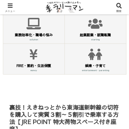
メニュー
検索
業務効率化・職場の悩み
起業副業・就職転職
solution
starting
FIRE・節約・生活保護
娯楽・子育て
money
entertainment・parenting
裏技！えきねっとから東海道新幹線の切符
を購入して実質３割～５割引で乗車する方
法【JRE POINT 特大荷物スペース付き座
席】