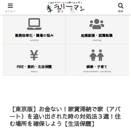
メニュー
検索
業務効率化・職場の悩み
起業副業・就職転職
solution
starting
FIRE・節約・生活保護
娯楽・子育て
money
entertainment・parenting
【東京版】お金ない！家賃滞納で家（アパ
ート）を追い出された時の対処法３選！住
む場所を確保しよう【生活保護】