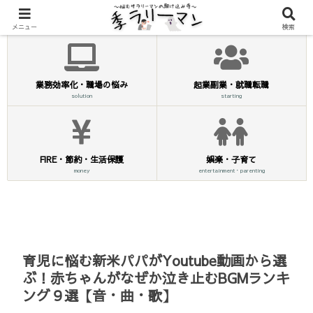
メニュー
検索
業務効率化・職場の悩み
起業副業・就職転職
solution
starting
FIRE・節約・生活保護
娯楽・子育て
money
entertainment・parenting
育児に悩む新米パパがYoutube動画から選
ぶ！赤ちゃんがなぜか泣き止むBGMランキ
ング９選【音・曲・歌】